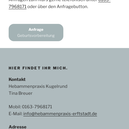
7968171
oder über den Anfragebutton.
Anfrage
Geburtsvorbereitung
HIER FINDET IHR MICH.
Kontakt
Hebammenpraxis Kugelrund
Tina Breuer
Mobil: 0163-7968171
E-Mail:
info@hebammenpraxis-erftstadt.de
Adresse